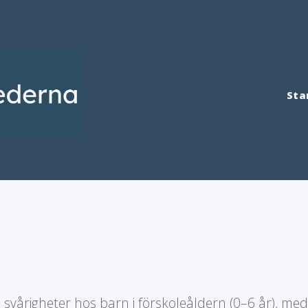
Sta
 svårigheter hos barn i förskoleåldern (0–6 år), med