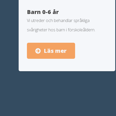
Barn 0-6 år
Vi utreder och behandlar språkliga
svårigheter hos barn i förskoleåldern.
Läs mer