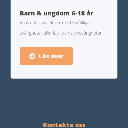
Barn & ungdom 6-18 år
Vi utreder skolelever med språkliga
svårigheter eller läs- och skrivsvårigheter.
Läs mer
Kontakta oss